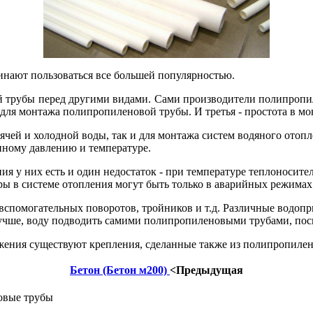
нают пользоваться все большей популярностью.
 трубы перед другими видами. Сами производители полипропил
для монтажа полипропиленовой трубы. И третья - простота в мо
ей и холодной воды, так и для монтажа систем водяного отопл
ному давлению и температуре.
 у них есть и один недостаток - при температуре теплоносител
уры в системе отопления могут быть только в аварийных режимах
спомогательных поворотов, тройников и т.д. Различные водоп
 лучше, воду подводить самими полипропиленовыми трубами, по
ения существуют крепления, сделанные также из полипропилена
Бетон (Бетон м200)
<Предыдущая
вые трубы