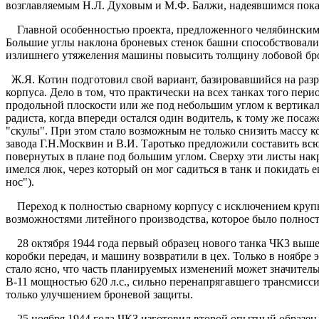
возглавляемым Н.Л. Духовым и М.Ф. Балжи, надеявшимся показ
Главной особенностью проекта, предложенного челябинским з
Большие углы наклона броневых стенок башни способствовали 
излишнего утяжеления машины повысить толщину лобовой брон
Ж.Я. Котин подготовил свой вариант, базировавшийся на разра
корпуса. Дело в том, что практически на всех танках того пер
продольной плоскости или же под небольшим углом к вертикали
радиста, когда впереди остался один водитель, к тому же поса
"скулы". При этом стало возможным не только снизить массу к
завода Г.Н.Москвин и В.И. Таротько предложили составить вс
повернутых в плане под большим углом. Сверху эти листы нак
имелся люк, через который он мог садиться в танк и покидать
нос").
Переход к полностью сварному корпусу с исключением крупных
возможностями литейного производства, которое было полност
28 октября 1944 года первый образец нового танка ЧК3 вышел
коробки передач, и машину возвратили в цех. Только в ноябре
стало ясно, что часть планируемых изменений может значител
В-11 мощностью 620 л.с., сильно перенапрягавшего трансмисс
только улучшением броневой защиты.
25 ноября 1944 года ЧКЗ изготовил второй опытный образец, к