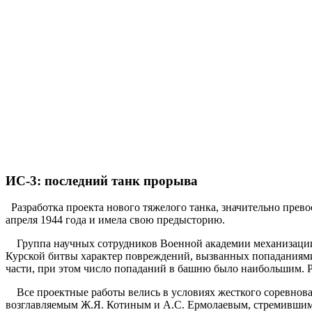
ИС-3: последний танк прорыва
Разработка проекта нового тяжелого танка, значительно прев
апреля 1944 года и имела свою предысторию.
Группа научных сотрудников Военной академии механизации и
Курской битвы характер повреждений, вызванных попаданиями 
части, при этом число попаданий в башню было наибольшим. Ре
Все проектные работы велись в условиях жесткого соревнова
возглавляемым Ж.Я. Котиным и А.С. Ермолаевым, стремившимся