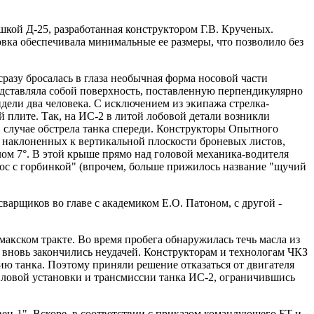
ой Д-25, разработанная конструктором Г.В. Крученых.
вка обеспечивала минимальные ее размеры, что позволило без
сразу бросалась в глаза необычная форма носовой части
представляла собой поверхность, поставленную перпендикулярно
дели два человека. С исключением из экипажа стрелка-
й плите. Так, на ИС-2 в литой лобовой детали возникли
в случае обстрела танка спереди. Конструкторы Опытного
о наклоненных к вертикальной плоскости броневых листов,
ом 7°. В этой крыше прямо над головой механика-водителя
"нос с горбинкой" (впрочем, больше прижилось название "щучий
арщиков во главе с академиком Е.О. Патоном, с другой -
акском тракте. Во время пробега обнаружилась течь масла из
е вновь закончились неудачей. Конструкторам и технологам ЧКЗ
ию танка. Поэтому приняли решение отказаться от двигателя
иловой установки и трансмиссии танка ИС-2, ограничившись
ец-1". Вскоре, в соответствии с приказом командующего БТ и