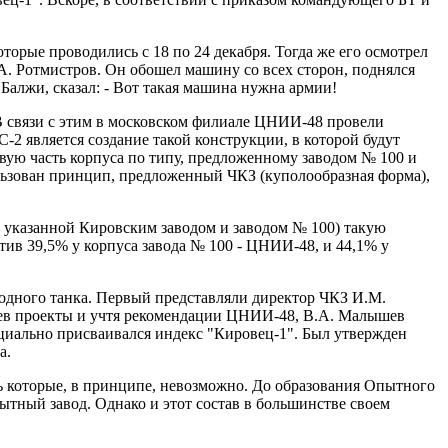
ые проводились с 18 по 24 декабря. Тогда же его осмотрел
 Ротмистров. Он обошел машину со всех сторон, поднялся
Балжи, сказал: - Вот такая машина нужна армии!
связи с этим в московском филиале ЦНИИ-48 провели
2 является создание такой конструкции, в которой будут
вую часть корпуса по типу, предложенному заводом № 100 и
льзован принцип, предложенный ЧКЗ (куполообразная форма),
 указанной Кировским заводом и заводом № 100) такую
тив 39,5% у корпуса завода № 100 - ЦНИИ-48, и 44,1% у
дного танка. Первый представляли директор ЧКЗ И.М.
трев проекты и учтя рекомендации ЦНИИ-48, В.А. Малышев
ициально присваивался индекс "Кировец-1". Был утвержден
а.
ь которые, в принципе, невозможно. До образования Опытного
ытный завод. Однако и этот состав в большинстве своем