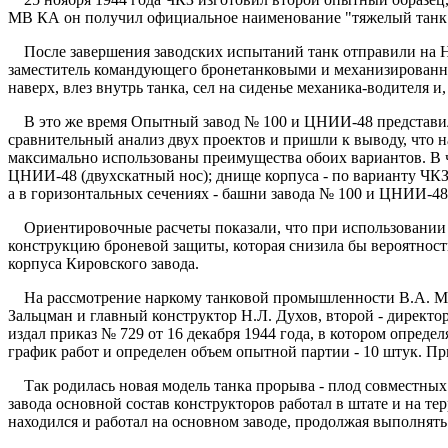
MB КА он получил официальное наименование "тяжелый танк 
После завершения заводских испытаний танк отправили на НИ
заместитель командующего бронетанковыми и механизированн
наверх, влез внутрь танка, сел на сиденье механика-водителя
В это же время Опытный завод № 100 и ЦНИИ-48 представили
сравнительный анализ двух проектов и пришли к выводу, что 
максимально использованы преимущества обоих вариантов. В ч
ЦНИИ-48 (двухскатный нос); днище корпуса - по варианту ЧКЗ
а в горизонтальных сечениях - башни завода № 100 и ЦНИИ-48
Ориентировочные расчеты показали, что при использовании э
конструкцию броневой защиты, которая снизила бы вероятност
корпуса Кировского завода.
На рассмотрение наркому танковой промышленности В.А. Мал
Зальцман и главный конструктор Н.Л. Духов, второй - директ
издал приказ № 729 от 16 декабря 1944 года, в котором опред
график работ и определен объем опытной партии - 10 штук. При
Так родилась новая модель танка прорыва - плод совместных 
завода основной состав конструкторов работал в штате и на т
находился и работал на основном заводе, продолжая выполнять