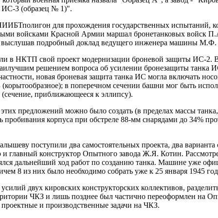
ИС-3 (образец № 1)".
ИБТполигон для прохождения государственных испытаний, котор
ыми войсками Красной Армии маршал бронетанковых войск П.А.
 и, выслушав подробный доклад ведущего инженера машины М.Ф. 
 в НКТП свой проект модернизации броневой защиты ИС-2. В 
наилучшим решением вопроса об усилении бронезащиты танка ИС-
астности, новая броневая защита танка ИС могла включать носо
 (корытообразное); в поперечном сечении башни мог быть испо
 (сечение, приближающееся к эллипсу).
тих предложений можно было создать (в пределах массы танка,
ь пробивания корпуса при обстреле 88-мм снарядами до 34% про
ышеву поступили два самостоятельных проекта, два варианта о
ор и главный конструктор Опытного завода Ж.Я. Котин. Рассмо
елялся дальнейший ход работ по созданию танка. Машине уже оф
чем 8 из них было необходимо собрать уже к 25 января 1945 год
усилий двух кировских конструкторских коллективов, разделит
ерритории ЧКЗ и лишь позднее был частично переоформлен на Оп
 проектные и производственные задачи на ЧКЗ.