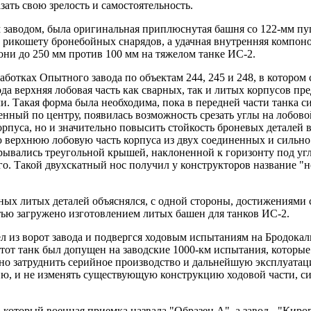
ать свою зрелость и самостоятельность.
аводом, была оригинальная приплюснутая башня со 122-мм пушк
рикошету бронебойных снарядов, а удачная внутренняя компоно
и до 250 мм против 100 мм на тяжелом танке ИС-2.
ботках Опытного завода по объектам 244, 245 и 248, в котором 
иода верхняя лобовая часть как сварных, так и литых корпусов 
. Такая форма была необходима, пока в передней части танка си
женный по центру, появилась возможность срезать углы на лобово
орпуса, но и значительно повысить стойкость броневых деталей 
ю верхнюю лобовую часть корпуса из двух соединенных и сильн
рывались треугольной крышей, наклоненной к горизонту под угл
 его. Такой двухскатный нос получил у конструкторов название 
 литых деталей объяснялся, с одной стороны, достижениями св
ью загружено изготовлением литых башен для танков ИС-2.
 из ворот завода и подвергся ходовым испытаниям на Бродокалм
 этот танк был допущен на заводские 1000-км испытания, которы
ьно затруднить серийное производство и дальнейшую эксплуатац
ию, и не изменять существующую конструкцию ходовой части, с
оторый военная приемка назвала "Образец А", а завод - "Киров