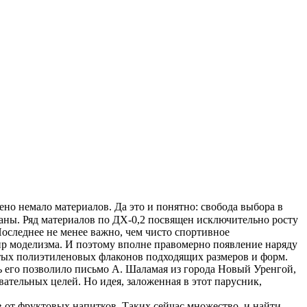
ено немало материалов. Да это и понятно: свобода выбора в
ваны. Ряд материалов по ДХ-0,2 посвящен исключительно росту
оследнее не менее важно, чем чисто спортивное
мир моделизма. И поэтому вполне правомерно появление наряду
тых полиэтиленовых флаконов подходящих размеров и форм.
 его позволило письмо А. Шаламая из города Новый Уренгой,
вательных целей. Но идея, заложенная в этот парусник,
 от фруктовых напитков. Таких сейчас множество, и найти