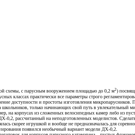
2
ной схемы, с парусным вооружением площадью до 0,2 м
) посвящ
русных классах практически все параметры строго регламентиро
ение доступности и простоты изготовления микропарусников. П
 на школьников, только начинающих свой путь в увлекательный 
ер, на корпусах из сложенных велосипедных камер либо из пус
Х-0,2, рассчитанный на неподготовленных моделистов. Сделать
лялась скорее игрушкой и вообще не предназначалась для соревно
труирования появился необычный вариант модели ДХ-0,2.
готовок для корпусов парусного катамарана... пустых флаконов