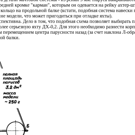
редней кромке "карман", которым он одевается на рейку ахтер-шт
кольцо на продольной балке (кстати, подобная система навески 
не модели, что может пригодиться при отладке яхты).
ективна. Дело в том, что подобная схема позволяет выбирать п
ее серьезную яхту ДХ-0,2. Для этого необходимо разнести корпу
перемещением центра парусности назад (за счет наклона Л-обра
ой балки.