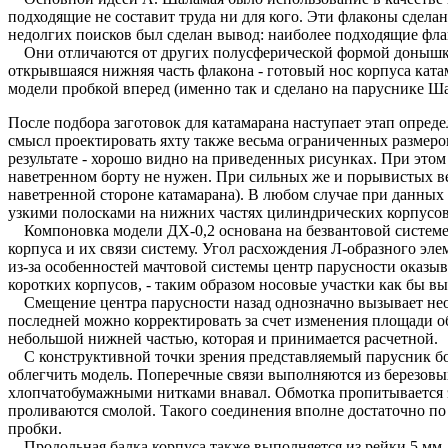
подходящие не составит труда ни для кого. Эти флаконы сдел
недолгих поисков был сделан вывод: наиболее подходящие флак
Они отличаются от других полусферической формой донышка, к
открывшаяся нижняя часть флакона - готовый нос корпуса ката
модели пробкой вперед (именно так и сделано на паруснике Ша
После подбора заготовок для катамарана наступает этап опре
смысл проектировать яхту также весьма ограниченных размер
результате - хорошо видно на приведенных рисунках. При этом
наветренном борту не нужен. При сильных же и порывистых вет
наветренной стороне катамарана). В любом случае при данных 
узкими полосками на нижних частях цилиндрических корпусов
Компоновка модели ДХ-0,2 основана на безвантовой системе м
корпуса и их связи систему. Угол расхождения Л-образного эл
из-за особенностей мачтовой системы центр парусности оказыв
коротких корпусов, - таким образом носовые участки как бы вы
Смещение центра парусности назад однозначно вызывает нео
последней можно корректировать за счет изменения площади о
небольшой нижней частью, которая и принимается расчетной.
С конструктивной точки зрения представляемый парусник бол
облегчить модель. Поперечные связи выполняются из березовых
хлопчатобумажными нитками внавал. Обмотка пропитывается эп
проливаются смолой. Такого соединения вполне достаточно по 
пробки.
Продольная балка корпуса также выполняется из рейки 5 мм, а