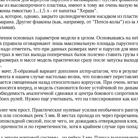
аны из высокопрочного пластика, имеют к тому же очень малую 
оны емкостью 1...1,5 л - от напитка "Херши".
оторое, однако, закрыто цилиндрическим насадком из пластика.
марана. Другие флаконы (как, например, от "Пепси-колы") из-за
ламая).
деления основных параметров модели в целом. Основываясь на н
ов (правила оговаривают лишь максимальную площадь парусного 
 надо отметить, что при данных размерах мачт и парусов для ми
рах в местах выхода поперечных балок полезно ставить грузы ма
размерах и массе модель практически сразу после запуска выход
.
ачт. Л-образный вариант дополнен ахтер-штагом, что в резуль
емента в нашем случае настолько велик, что позволяет перестав
ается смещенным назад относительно корпусов. При очень легко
носятся вперед, и модель становится более устойчивой по динам
бходимость аналогичной сдвижки и центра бокового сопротивл
боих рулей. Нужно еще учитывать, что на глиссировании как ки
ее чем прост. Практические нулевые усилия необычного ранго
 или сосновых реек 5 мм. В местах прохода их через прорезанн
оксидной смолой, после чего, не дожидаясь отверждения клея, 
прочности и по герметичности, хотя в крайнем случае при попа
 детали мачтовой системы - из рейки 3 мм. Паруса выкраиваются