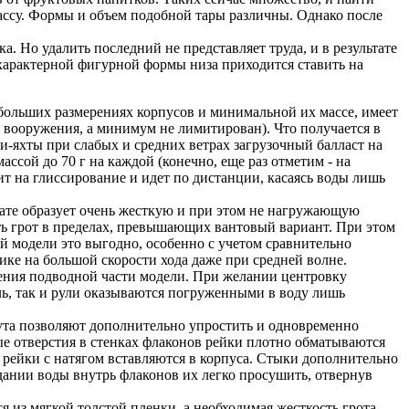
массу. Формы и объем подобной тары различны. Однако после
 Но удалить последний не представляет труда, и в результате
 характерной фигурной формы низа приходится ставить на
ебольших размерениях корпусов и минимальной их массе, имеет
вооружения, а минимум не лимитирован). Что получается в
ни-яхты при слабых и средних ветрах загрузочный балласт на
ссой до 70 г на каждой (конечно, еще раз отметим - на
ит на глиссирование и идет по дистанции, касаясь воды лишь
тате образует очень жесткую и при этом не нагружающую
лять грот в пределах, превышающих вантовый вариант. При этом
й модели это выгодно, особенно с учетом сравнительно
ике на большой скорости хода даже при средней волне.
ения подводной части модели. При желании центровку
ль, так и рули оказываются погруженными в воду лишь
ута позволяют дополнительно упростить и одновременно
ые отверстия в стенках флаконов рейки плотно обматываются
рейки с натягом вставляются в корпуса. Стыки дополнительно
дании воды внутрь флаконов их легко просушить, отвернув
 из мягкой толстой пленки, а необходимая жесткость грота