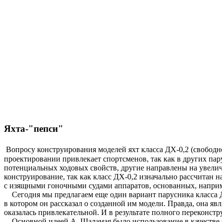
Яхта-"пепси"
Вопросу конструирования моделей яхт класса ДХ-0,2 (свобод
проектировании привлекает спортсменов, так как в других па
потенциальных ходовых свойств, другие направлены на увелич
конструирование, так как класс ДХ-0,2 изначально рассчитан
с изящными гоночными судами аппаратов, основанных, наприм
Сегодня мы предлагаем еще один вариант парусника класса Д
в котором он рассказал о созданной им модели. Правда, она яв
оказалась привлекательной. И в результате полного переконс
Основной идеей А. Шаламая было использование в качестве за