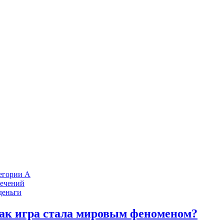
тегории А
лечений
деньги
ак игра стала мировым феноменом?