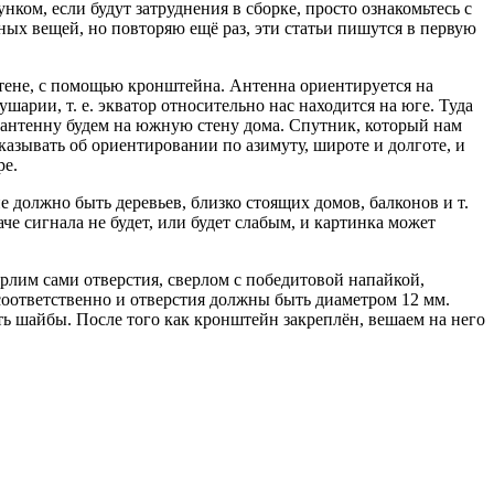
нком, если будут затруднения в сборке, просто ознакомьтесь с
ных вещей, но повторяю ещё раз, эти статьи пишутся в первую
стене, с помощью кронштейна. Антенна ориентируется на
шарии, т. е. экватор относительно нас находится на юге. Туда
ть антенну будем на южную стену дома. Спутник, который нам
ссказывать об ориентировании по азимуту, широте и долготе, и
ре.
е должно быть деревьев, близко стоящих домов, балконов и т.
че сигнала не будет, или будет слабым, и картинка может
верлим сами отверстия, сверлом с победитовой напайкой,
соответственно и отверстия должны быть диаметром 12 мм.
 шайбы. После того как кронштейн закреплён, вешаем на него