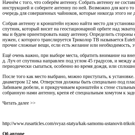
Начнём с того, что соберём антенну. Собрать антенну не состав
инструкцией и соберите антенну по ней. Возможно для кого то
очередь для совершенных чайников, которые никогда этого не 
Собрав антенну и кронштейн нужно найти место для установки
спутник, который висит на геостационарной орбите над экватор
мы и будем ориентировать нашу антенну. Определить стороны с
нужен, с которого транслируется Триколор ТВ называется Eutels
прочие сложные вещи, если есть желание или необходимость, 
Ещё очень важно, при выборе места, обратить внимание на внеш
д. Луч от спутника направлен под углом 45 градусов, и между 
периодически сыпаться, особенно во время дождя, или сплошн
После того как место выбрано, можно приступать, к установке.
диаметром 12 мм. Отверстия должны быть специально под пласт
Забиваем дюбели, и прикручиваем кронштейн к стене стальны
собранную нами антенну, крепя её специальным хомутом к задн
Читать далее >>
http://www.rusarticles.com/svyaz-statya/kak-samomu-ustanovit-trikol
Об авторе