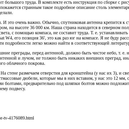
ит большого труда. В комплекте есть инструкция по сборке с рису
 покажется странным такое подробное описание столь элементар
делали.
. И это очень важно. Обычно, спутниковая антенна крепится к 
ом, на высоте 36 000 км. Наша страна находится в северном полу
вета, с помощью компаса, не составит труда. Т. е. устанавлива
at W4, его позиция 36', это как раз юг на компасе. Я не буду ра
эти подробности легко можно найти в соответствующей литерату
ние преграды, перед антенной, должно быть чистое небо, т. е. н
антенной и лучом, не толжно быть никаких внешних преград, ина
ого облачного покрова.
 На стене размечаем отверстия для кронштейна (у нас их 3), и с
массовые дюбели, которые мы в них вставим, у нас это 12 мм, 
ми болтами, предварительно под шляпки болтов можно подложить
ему подвесу.
or-tv-4176089.html