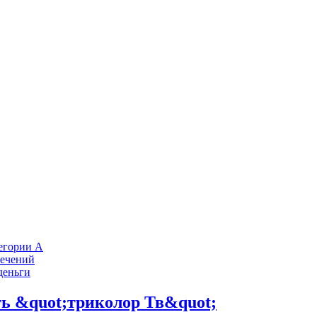
тегории А
лечений
деньги
ь &quot;триколор Тв&quot;