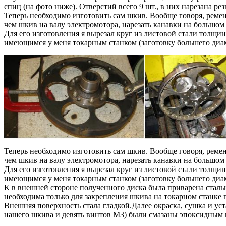
спиц (на фото ниже). Отверстий всего 9 шт., в них нарезана рез
Теперь необходимо изготовить сам шкив. Вообще говоря, ремен
чем шкив на валу электромотора, нарезать канавки на большом 
Для его изготовления я вырезал круг из листовой стали толщи
имеющимся у меня токарным станком (заготовку большего диам
Теперь необходимо изготовить сам шкив. Вообще говоря, ремен
чем шкив на валу электромотора, нарезать канавки на большом 
Для его изготовления я вырезал круг из листовой стали толщи
имеющимся у меня токарным станком (заготовку большего диам
К в внешней стороне полученного диска была приварена стальн
необходима только для закрепления шкива на токарном станке п
Внешняя поверхность стала гладкой.Далее окраска, сушка и уст
нашего шкива и девять винтов М3) были смазаны эпоксидным к