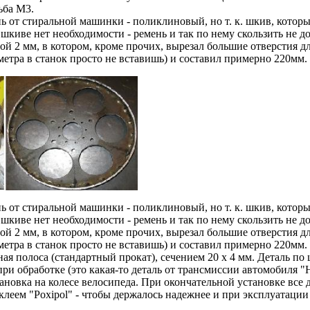
ьба М3.
ь от стиральной машинки - поликлиновый, но т. к. шкив, которы
шкиве нет необходимости - ремень и так по нему скользить не до
ной 2 мм, в котором, кроме прочих, вырезал большие отверстия 
етра в станок просто не вставишь) и составил примерно 220мм.
ь от стиральной машинки - поликлиновый, но т. к. шкив, которы
шкиве нет необходимости - ремень и так по нему скользить не до
ной 2 мм, в котором, кроме прочих, вырезал большие отверстия 
етра в станок просто не вставишь) и составил примерно 220мм.
ая полоса (стандартный прокат), сечением 20 х 4 мм. Деталь по
ри обработке (это какая-то деталь от трансмиссии автомобиля "
ановка на колесе велосипеда. При окончательной установке все д
леем "Poxipol" - чтобы держалось надежнее и при эксплуатации