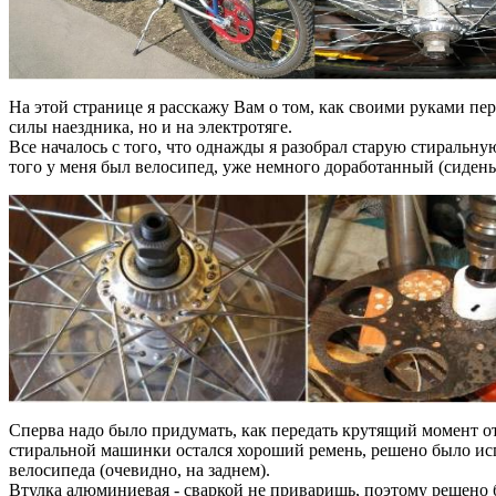
На этой странице я расскажу Вам о том, как своими руками п
силы наездника, но и на электротяге.
Все началось с того, что однажды я разобрал старую стиральну
того у меня был велосипед, уже немного доработанный (сидень
Сперва надо было придумать, как передать крутящий момент от
стиральной машинки остался хороший ремень, решено было исп
велосипеда (очевидно, на заднем).
Втулка алюминиевая - сваркой не приваришь, поэтому решено 