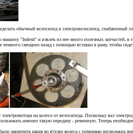
еределать обычный велосипед в электровелосипед, снабженный э
ю машину "Indesit" и извлек из нее много полезных запчастей, в
е немного смещено назад с помощью вставки в раму, чтобы сиде
 электромотора на колесо от велосипеда. Поскольку вал электро
ользовать именно такую передачу - ременную. Теперь необходим
было закрепить шкив ко втулке колеса с помощью нескольких ви