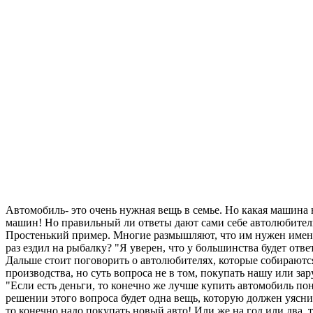
Автомобиль- это очень нужная вещь в семье. Но какая машина
машин! Но правильный ли ответы дают сами себе автолюбители?
Простенький пример. Многие размышляют, что им нужен именно 
раз ездил на рыбалку? "Я уверен, что у большинства будет ответ:
Дальше стоит поговорить о автолюбителях, которые собираются
производства, но суть вопроса не в том, покупать нашу или за
"Если есть деньги, то конечно же лучше купить автомобиль п
решении этого вопроса будет одна вещь, которую должен уясни
то конечно надо покупать новый авто! Или же на год или два, 