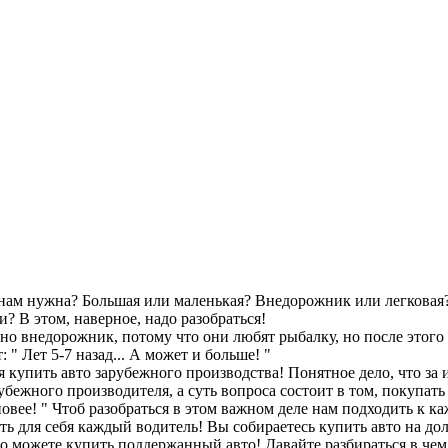
 нам нужна? Большая или маленькая? Внедорожник или легковая?
 В этом, наверное, надо разобраться!
внедорожник, потому что они любят рыбалку, но после этого им
 " Лет 5-7 назад... А может и больше! "
 купить авто зарубежного производства! Понятное дело, что за 
рубежного производителя, а суть вопроса состоит в том, покупа
оновее! " Чтоб разобраться в этом важном деле нам подходить 
ть для себя каждый водитель! Вы собираетесь купить авто на до
то можете купить поддержанный авто! Давайте разбираться в чем