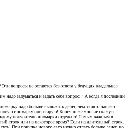
 Эти вопросы не остаются без ответа у будущих владельцев
 надо задуматься и задать себе вопрос: " А когда я последний
иномарку надо больше выложить денег, чем за авто нашего
ть новую иномарку или старую! Конечно же многие скажут:
к каждому покупателю иномарки отдельно! Самым важным в
лгий строк или на некоторое время? Если на длительный строк,
 суть! При покупке нового авто нужно отдать больше денег, но