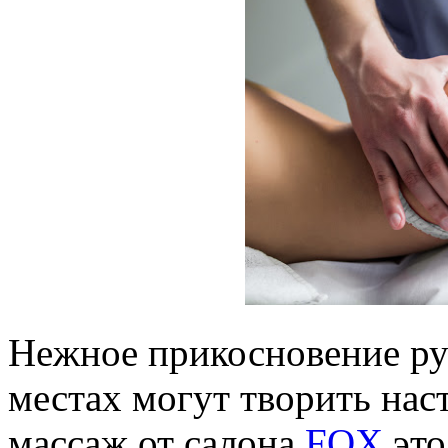
Нежное прикосновение ру
местах могут творить нас
массаж от салона
FOX
это