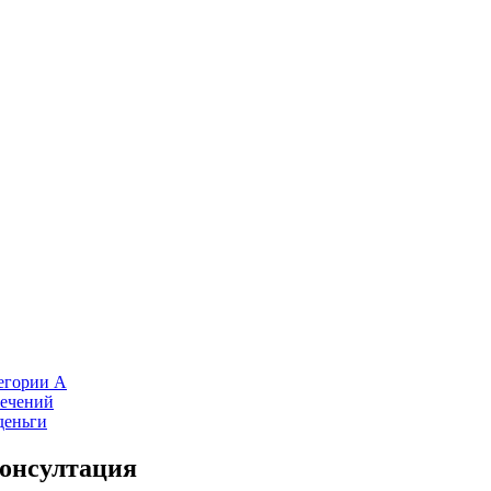
тегории А
лечений
деньги
онсултация