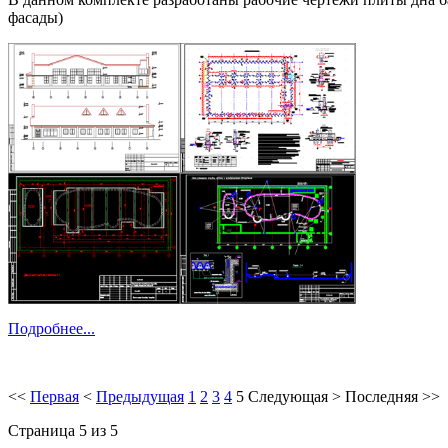
фасады)
Подробнее...
<<
Первая
<
Предыдущая
1
2
3
4
5
Следующая
>
Последняя
>>
Страница 5 из 5