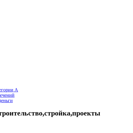
тегории А
лечений
деньги
троительство,стройка,проекты